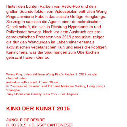
Hinter den bunten Farben von Retro-Pop und den
grellen Soundeffekten von Videospielen enthüllen Wong
Pings animierte Fabeln das soziale Gefüge Hongkongs.
Sie zeigen satirisch die Agonie einer demokratischen
Gesell-schaft, die sich in Richtung Hyperkonsum und
Polizeistaat bewegt. Noch vor dem Ausbruch der pro-
demokratischen Protesten von 2019 produziert, zeigen
die dunklen Wendungen im Leben einer ehemals
aktivistischen vegetarischen Kuh und eines dreiköpfigen
Kaninchens, was die Spannungen zum Überkochen
gebracht haben könnte.
Wong Ping, video still from Wong Ping’s Fables 2, 2019, single
channel video
animation with sound, 13 min 30 sec.
© Courtesy of the artist and Edouard Malingue Gallery, Hong Kong /
Shanghai;
Tanya Bonakdar Gallery, New York / Los Angeles
KINO DER KUNST 2015
JUNGLE OF DESIRE
(HKG 2015, HD, 6’50’’ CANTONESE)