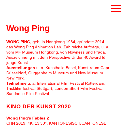
Skip
to
content
Wong Ping
WONG PING,
geb. in Hongkong 1984, gründete 2014
das Wong Ping Animation Lab. Zahlreiche Aufträge, u. a.
vom M+ Museum Hongkong, von Nowness und Prada.
Auszeichnung mit dem Perspective Under 40 Award für
junge Kunst.
Ausstellungen
u. a. Kunsthalle Basel, Kunst-raum Capri
Düsseldorf, Guggenheim Museum und New Museum
New York.
Teilnahme
u. a. International Film Festival Rotterdam,
Trickfilm-festival Stuttgart, London Short Film Festival,
Sundance Film Festival.
KINO DER KUNST 2020
Wong Ping’s Fables 2
CHN 2019, 4K, 13’30’’, KANTONESISCH/CANTONESE