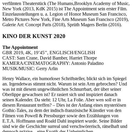
verfilmten Theaterstück (The Humans,Brooklyn Academy of Music,
New York (2013, KdK 2015) ist The Appointment sein erster Film.
Einzelausstellungen u. a. Legion of Honor Museum San Francisco,
Metro Pictures New York, Fine Arts Museum San Francisco (2019),
Galerie Art: Concept Paris (2018), Sprüth Magers Berlin (2016).
KINO DER KUNST 2020
The Appointment
GBR 2019, 4K, 19’45’’, ENGLISCH/ENGLISH
CAST: Sam Crane, David Bamber, Harriet Thorpe
KAMERA/CINEMATOGRAPHY: Antonio Paladino
MUSIK/MUSIC: Gerry Arlin
Henry Wallace, ein humorloser Schriftsteller, blickt sich im Spiegel
an. Irgendetwas stimmt nicht. Warum ist sein Arm gebrochen? Und
was ist mit diesem ungewöhnlichen Schnurrbart, der über seiner
Oberlippe gewachsen ist? Er rasiert sich und inspiziert danach
seinen Kalender. Da steht: 12 Uhr, La Folie. Aber wen soll er in
diesem Restaurant treffen? – Dies ist der Anfang eines mysteriösen
Gothic-Tales, zu dem der indisch-französische Künstler von den
Filmen von Powell & Pressburger sowie den Erzählungen von
E.T.A. Hoffmann und Roald Dahl inspiriert wurde. Seine Bilder
sind wie die Geschichte surreal und verschwörerisch, rätselhaft und
dennoch präzise – eine Exotik des Unheimlichen.