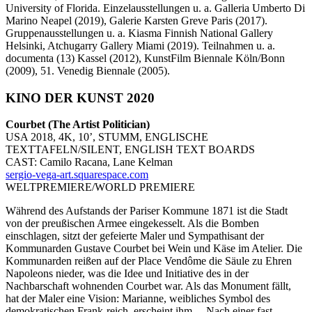
University of Florida. Einzelausstellungen u. a. Galleria Umberto Di
Marino Neapel (2019), Galerie Karsten Greve Paris (2017).
Gruppenausstellungen u. a. Kiasma Finnish National Gallery
Helsinki, Atchugarry Gallery Miami (2019). Teilnahmen u. a.
documenta (13) Kassel (2012), KunstFilm Biennale Köln/Bonn
(2009), 51. Venedig Biennale (2005).
KINO DER KUNST 2020
Courbet (The Artist Politician)
USA 2018, 4K, 10’, STUMM, ENGLISCHE
TEXTTAFELN/SILENT, ENGLISH TEXT BOARDS
CAST: Camilo Racana, Lane Kelman
sergio-vega-art.squarespace.com
WELTPREMIERE/WORLD PREMIERE
Während des Aufstands der Pariser Kommune 1871 ist die Stadt
von der preußischen Armee eingekesselt. Als die Bomben
einschlagen, sitzt der gefeierte Maler und Sympathisant der
Kommunarden Gustave Courbet bei Wein und Käse im Atelier. Die
Kommunarden reißen auf der Place Vendôme die Säule zu Ehren
Napoleons nieder, was die Idee und Initiative des in der
Nachbarschaft wohnenden Courbet war. Als das Monument fällt,
hat der Maler eine Vision: Marianne, weibliches Symbol des
demokratischen Frank-reich, erscheint ihm. – Nach einer fast